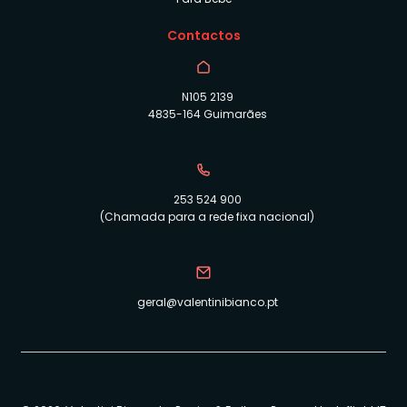
Contactos
N105 2139
4835-164 Guimarães
253 524 900
(Chamada para a rede fixa nacional)
geral@valentinibianco.pt