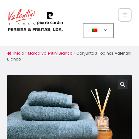
Home
Sobre
Início
Marca Valentini Bianco
Conjunto 3 Toalhas Valentini
Bianco
Nós
Maximi
Catál
subme
ogo
Notíci
as
Conta
ctos