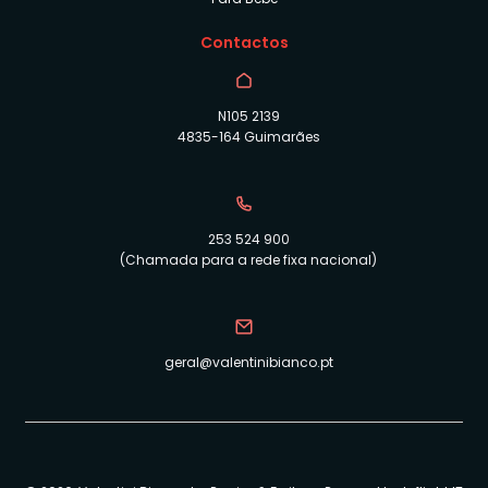
Contactos
N105 2139
4835-164 Guimarães
253 524 900
(Chamada para a rede fixa nacional)
geral@valentinibianco.pt