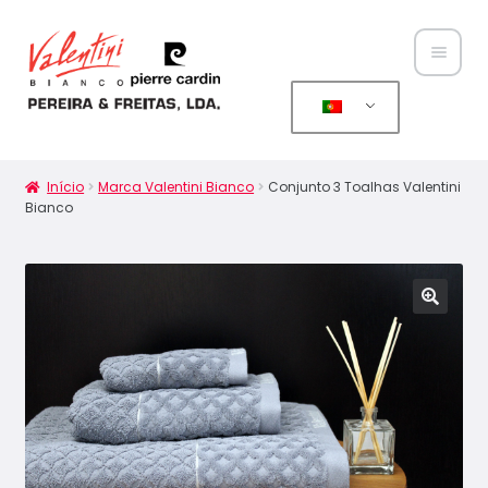
Home
Sobre
Início
Marca Valentini Bianco
Conjunto 3 Toalhas Valentini
Bianco
Nós
Maximi
Catál
subme
ogo
Notíci
as
Conta
ctos