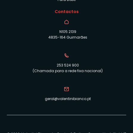
Contactos
N105 2139
4835-164 Guimarães
253 524 900
(Chamada para a rede fixa nacional)
geral@valentinibianco.pt