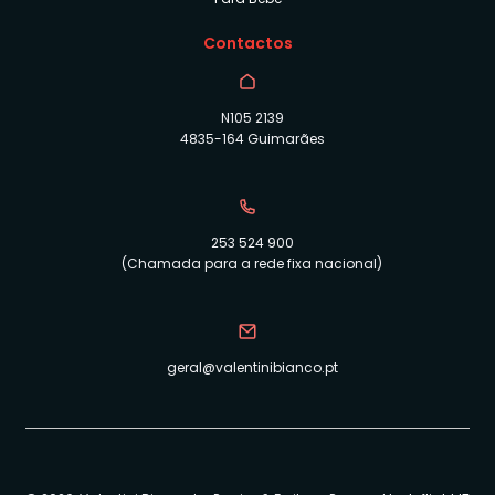
Contactos
N105 2139
4835-164 Guimarães
253 524 900
(Chamada para a rede fixa nacional)
geral@valentinibianco.pt