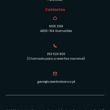
Contactos
N105 2139
4835-164 Guimarães
253 524 900
(Chamada para a rede fixa nacional)
geral@valentinibianco.pt